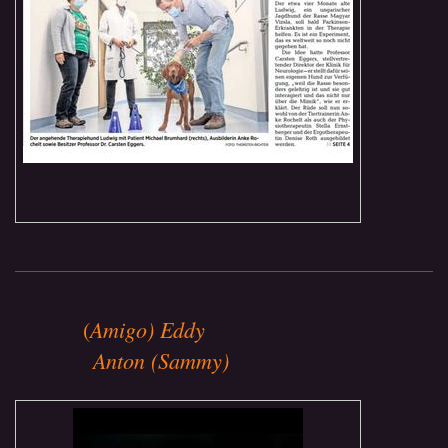
Amigo) Eddy
(
Anton (Sammy)