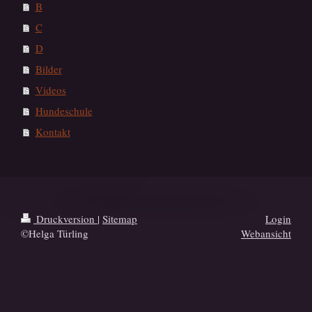
B
C
D
Bilder
Videos
Hundeschule
Kontakt
Druckversion
|
Sitemap
Login
©Helga Türling
Webansicht