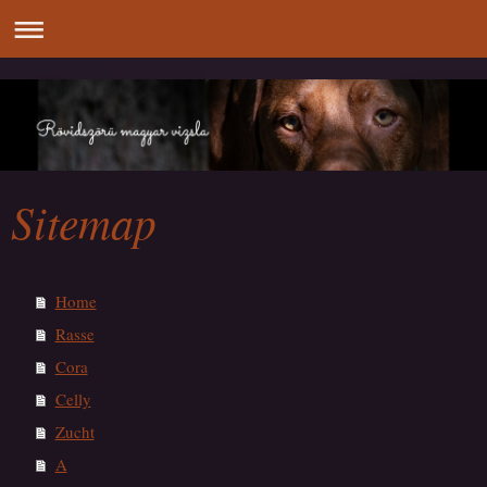
Sitemap
Home
Rasse
Cora
Celly
Zucht
A